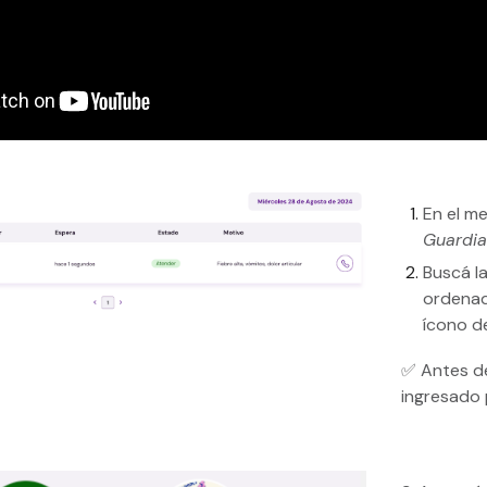
En el me
Guardi
Buscá l
ordenad
ícono de
✅ Antes de
ingresado 